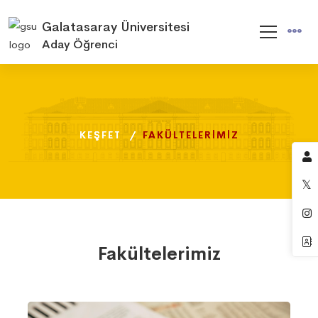
Galatasaray Üniversitesi
Aday Öğrenci
KEŞFET
KEŞFET
KEŞFET
FAKÜLTELERIMIZ
FAKÜLTELERIMIZ
FAKÜLTELERIMIZ
Fakültelerimiz